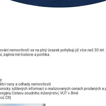
ání nemovitostí se na plný úvazek pohybuji již více než 30 let.
 zajímá mě historie a politika.
by
ětví ceny a odhady nemovitostí
ronicky sdílených informací o realizovaných cenách prodaných a 
 orgánu Ústavu soudního inženýrství, VUT v Brně
dců ČR)