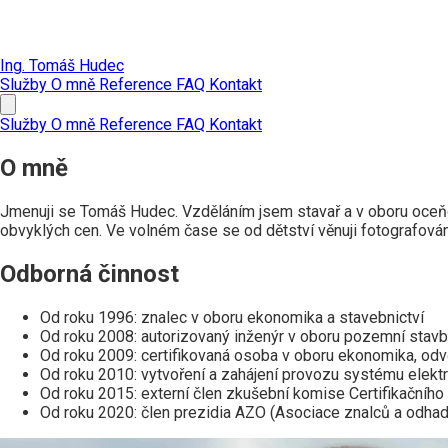
Ing. Tomáš Hudec
Služby
O mně
Reference
FAQ
Kontakt
Služby
O mně
Reference
FAQ
Kontakt
O mně
Jmenuji se Tomáš Hudec. Vzděláním jsem stavař a v oboru oceňov
obvyklých cen. Ve volném čase se od dětství věnuji fotografování,
Odborná činnost
Od roku 1996: znalec v oboru ekonomika a stavebnictví
Od roku 2008: autorizovaný inženýr v oboru pozemní stav
Od roku 2009: certifikovaná osoba v oboru ekonomika, odv
Od roku 2010: vytvoření a zahájení provozu systému elekt
Od roku 2015: externí člen zkušební komise Certifikačního
Od roku 2020: člen prezidia AZO (Asociace znalců a odha